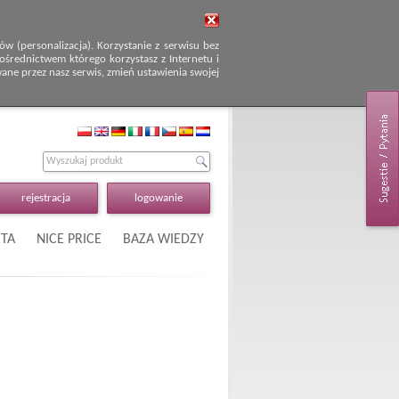
 (personalizacja). Korzystanie z serwisu bez
średnictwem którego korzystasz z Internetu i
wane przez nasz serwis, zmień ustawienia swojej
rejestracja
logowanie
TA
NICE PRICE
BAZA WIEDZY