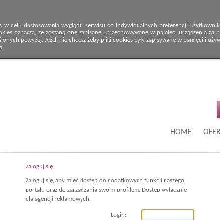
s w celu dostosowania wyglądu serwisu do indywidualnych preferencji użytkowników
okies oznacza, że zostaną one zapisane i przechowywane w pamięci urządzenia za po
onych powyżej. Jeżeli nie chcesz żeby pliki cookies były zapisywane w pamięci i uży
a.
HOME
OFER
Zaloguj się
Zaloguj się, aby mieć dostęp do dodatkowych funkcji naszego
portalu oraz do zarządzania swoim profilem. Dostęp wyłącznie
dla agencji reklamowych.
Login: