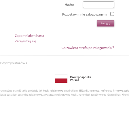
Hasło:
Pozostaw mnie zalogowanym
Zapomniałem hasła
Zarejestruj się
Co zawiera strefa po zalogowaniu?
z dystrybutorów >
rcie można znaleźć takie produkty jak
kubki reklamowe
z nadrukiem,
filiżanki
,
termosy
,
kufle
oraz
firmowe zes
Naszą pasją jest ceramika reklamowa, zwłaszcza ekskluzywne kubki, natomiast zespół tworzą również Nasi Klienci