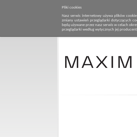
Pliki cookies
Nasz serwis internetowy używa plików cookie
zmiany ustawień przeglądarki dotyczących co
będą używane przez nasz serwis w celach określ
przeglądarki według wytycznych jej producent