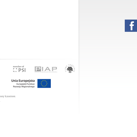
tawy kawowe
.
.