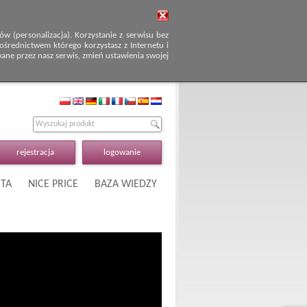
 (personalizacja). Korzystanie z serwisu bez
średnictwem którego korzystasz z Internetu i
wane przez nasz serwis, zmień ustawienia swojej
rejestracja
logowanie
TA
NICE PRICE
BAZA WIEDZY