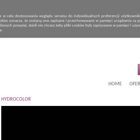
s w celu dostosowania wyglądu serwisu do indywidualnych preferencji użytkowników
okies oznacza, że zostaną one zapisane i przechowywane w pamięci urządzenia za po
onych powyżej. Jeżeli nie chcesz żeby pliki cookies były zapisywane w pamięci i uży
a.
HOME
OFER
HYDROCOLOR