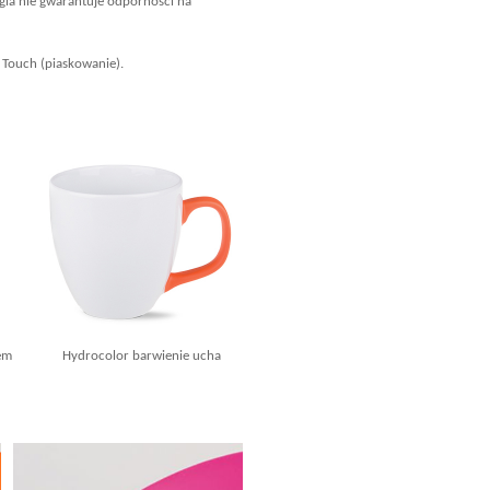
ia nie gwarantuje odporności na
 Touch (piaskowanie).
em
Hydrocolor barwienie ucha