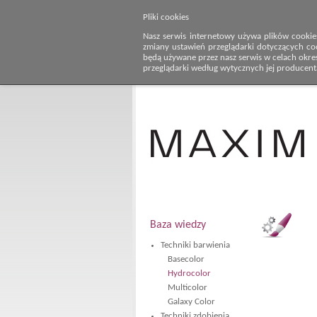
Pliki cookies
Nasz serwis internetowy używa plików cookie
zmiany ustawień przeglądarki dotyczących co
będą używane przez nasz serwis w celach określ
przeglądarki według wytycznych jej producent
Baza wiedzy
Techniki barwienia
Basecolor
Hydrocolor
Multicolor
Galaxy Color
Techniki zdobienia